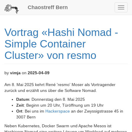
Chaostreff Bern
Toggl
navig
Vortrag «Hashi Nomad -
Simple Container
Cluster» von resmo
by
vimja
on
2025-04-09
Am 8. Mai 2025 kehrt René 'resmo' Moser als Vortragender
zurück und erzählt uns über die Software Nomad.
Datum
: Donnerstag den 8. Mai 2025
Zeit
: Beginn um 20 Uhr, Türöffnung um 19 Uhr
Ort
: Bei uns im
Hackerspace
an der Zwyssigstrasse 45 in
3007 Bern
Neben Kubernetes, Docker Swarm und Apache Mesos ist
Hashicorp Nomad eine weitere Lösung um Workload auf mehrere