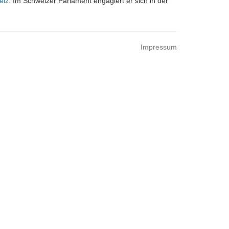
eiz
. Im Schweizer Parlament engagiert er sich in der
Impressum