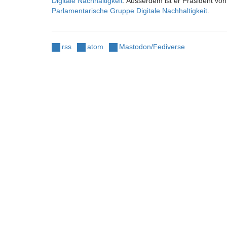
Digitale Nachhaltigkeit
. Ausserdem ist er Präsident vo
Parlamentarische Gruppe Digitale Nachhaltigkeit
.
rss
atom
Mastodon/Fediverse